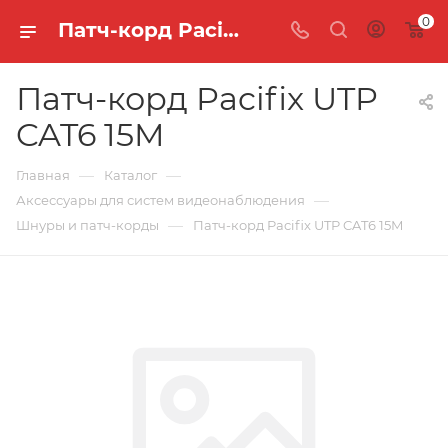
0
Патч-корд Pacifix UTP CAT6 15M
Патч-корд Pacifix UTP
CAT6 15M
—
—
Главная
Каталог
—
Аксессуары для систем видеонаблюдения
—
Шнуры и патч-корды
Патч-корд Pacifix UTP CAT6 15M